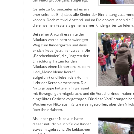
der Naturgruppe ganz aufgeregt.
Gerade zu Coronazeiten ist es ein
eher seltenes Bild, dass alle Kinder der Einrichtung zusamme
können. Doch mit viel Abstand und im Freien versuchen die 
die einzelnen Feste als gemeinsamer Kindergarten zu feiern.
Bei seiner Ankunft erzählte der
Nikolaus von seinem schwierigen
Weg zum Kindergarten und dass
er sich freue, jetzt hier zu sein. Die
„Bärchenkinder“, die Jüngsten der
Einrichtung, hatten für den
Nikolaus einen Lichtertanz zu dem
Lied „Meine kleine Kerze“
aufgeführt und ließen den Hof im
Licht der Kerzen erscheinen. Die
Naturgruppe hatte ein Fingerspiel
mit Bewegungen mitgebracht und die Vorschulkinder haben d
eingeübtes Gedicht vorgetragen. Für diese Vorführungen habe
Wochen vor Nikolaus in Sitzkreisen getroffen, über den Niko
über ihn erfahren.
Als lieber guter Nikolaus hatte
dieser natürlich auch für die Kinder
etwas mitgebracht. Die Lebkuchen