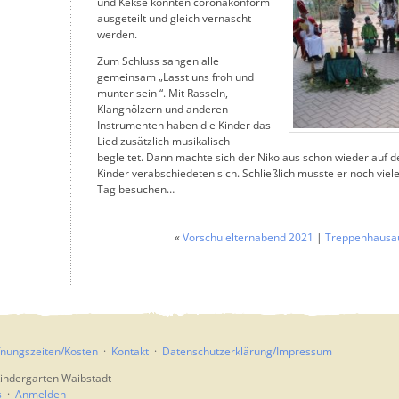
und Kekse konnten coronakonform
ausgeteilt und gleich vernascht
werden.
Zum Schluss sangen alle
gemeinsam „Lasst uns froh und
munter sein “. Mit Rasseln,
Klanghölzern und anderen
Instrumenten haben die Kinder das
Lied zusätzlich musikalisch
begleitet. Dann machte sich der Nikolaus schon wieder auf 
Kinder verabschiedeten sich. Schließlich musste er noch viel
Tag besuchen…
«
Vorschulelternabend 2021
|
Treppenhausau
fnungszeiten/Kosten
Kontakt
Datenschutzerklärung/Impressum
indergarten Waibstadt
s
Anmelden