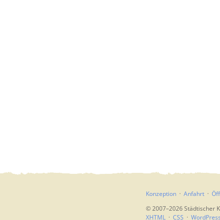
Konzeption
Anfahrt
Öf
© 2007–2026 Städtischer K
XHTML
CSS
WordPres