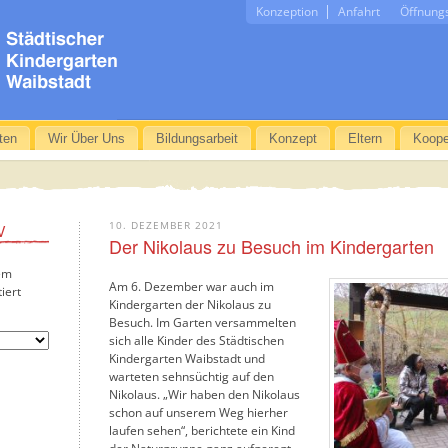
Konzeption
Anfahrt
Öffnung
ten
Wir Über Uns
Bildungsarbeit
Konzept
Eltern
Koope
10. DEZEMBER 2021
V
Der Nikolaus zu Besuch im Kindergarten
em
Am 6. Dezember war auch im
iert
Kindergarten der Nikolaus zu
Besuch. Im Garten versammelten
sich alle Kinder des Städtischen
Kindergarten Waibstadt und
warteten sehnsüchtig auf den
Nikolaus. „Wir haben den Nikolaus
schon auf unserem Weg hierher
laufen sehen“, berichtete ein Kind