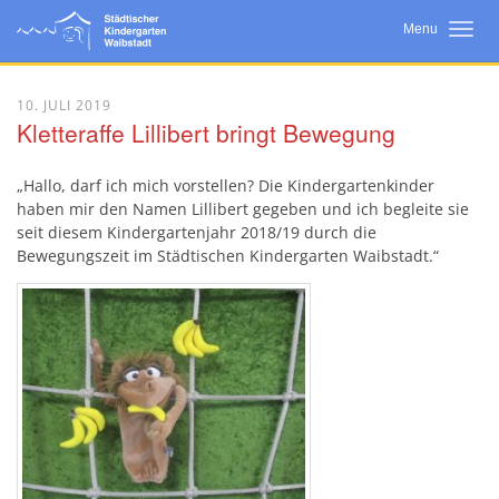
Menu
Startseite
10. JULI 2019
Kletteraffe Lillibert bringt Bewegung
Neuigkeiten
Wir Über Uns
„Hallo, darf ich mich vorstellen? Die Kindergartenkinder
haben mir den Namen Lillibert gegeben und ich begleite sie
Bildungsarbeit
seit diesem Kindergartenjahr 2018/19 durch die
Bewegungszeit im Städtischen Kindergarten Waibstadt.“
Konzept
Eltern
Kooperationen