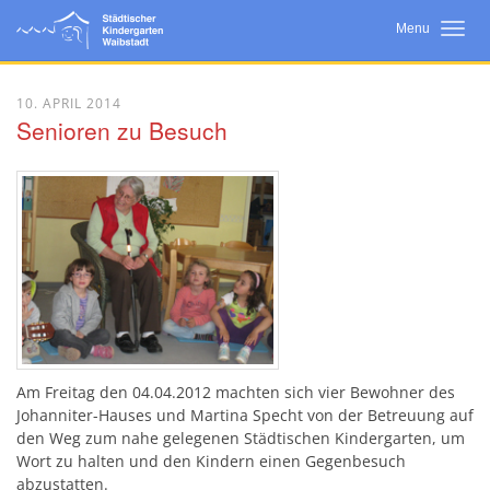
Menu
Startseite
10. APRIL 2014
Senioren zu Besuch
Neuigkeiten
Wir Über Uns
Bildungsarbeit
Konzept
Eltern
Kooperationen
Am Freitag den 04.04.2012 machten sich vier Bewohner des
Johanniter-Hauses und Martina Specht von der Betreuung auf
den Weg
zum nahe gelegenen Städtischen Kindergarten, um
Wort zu halten und den Kindern einen Gegenbesuch
abzustatten.