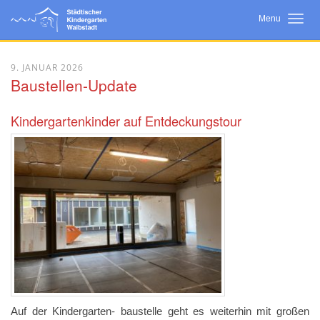
Menu
Startseite
9. JANUAR 2026
Baustellen-Update
Neuigkeiten
Wir Über Uns
Kindergartenkinder auf Entdeckungstour
Bildungsarbeit
Konzept
Eltern
Kooperationen
Auf der Kindergarten- baustelle geht es weiterhin mit großen