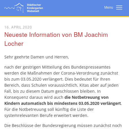
Menu
Startseite
16. APRIL 2020
Neueste Information von BM Joachim
Neuigkeiten
Locher
Wir Über Uns
Sehr geehrte Damen und Herren,
Bildungsarbeit
nach der gestrigen Mitteilung des Bundespresseamtes
Konzept
werden die Maßnahmen der Corona-Verordnung zunächst
bis zum 03.05.2020 verlängert. Dies bedeutet für Ihren
Eltern
Bereich, dass Schulen voraussichtlich, Kitas aber auf jeden
Fall, bis zu diesem Datum geschlossen bleiben. In
Kooperationen
Konsequenz daraus wird auch
die Notbetreuung von
Kindern automatisch bis mindestens 03.05.2020 verlängert
.
Für die Notbetreuung soll künftig die Liste der
systemrelevanten Berufe erweitert werden.
Die Beschlüsse der Bundesregierung müssen zunächst noch