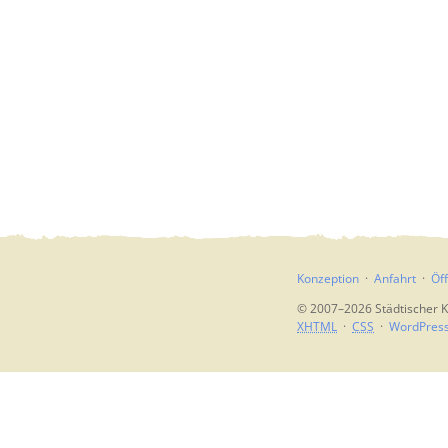
Konzeption
Anfahrt
Öf
© 2007–2026 Städtischer K
XHTML
CSS
WordPres