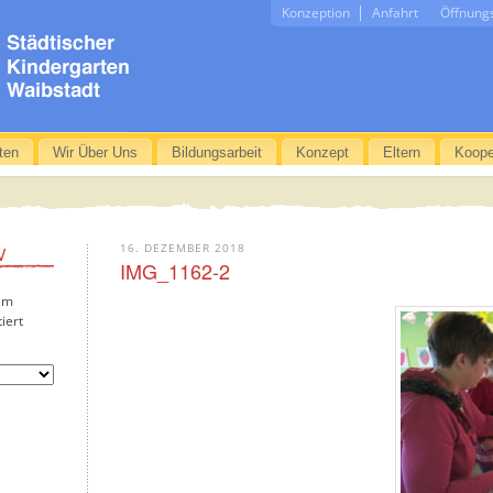
Konzeption
Anfahrt
Öffnung
ten
Wir Über Uns
Bildungsarbeit
Konzept
Eltern
Koope
16. DEZEMBER 2018
V
IMG_1162-2
em
iert