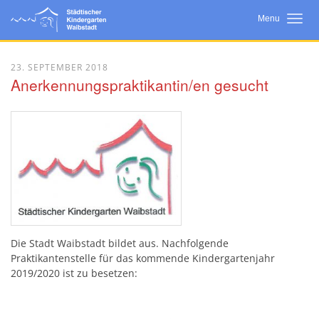
Menu
Startseite
23. SEPTEMBER 2018
Anerkennungspraktikantin/en gesucht
Neuigkeiten
Wir Über Uns
Bildungsarbeit
Konzept
Eltern
Kooperationen
Die Stadt Waibstadt bildet aus. Nachfolgende
Praktikantenstelle für das kommende Kindergartenjahr
2019/2020
ist zu besetzen: