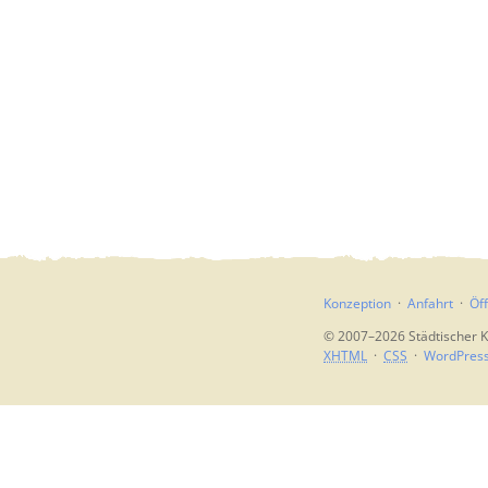
Konzeption
Anfahrt
Öf
© 2007–2026 Städtischer K
XHTML
CSS
WordPres