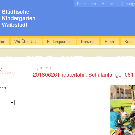
Konzeption
Anfahrt
Öffnung
ten
Wir Über Uns
Bildungsarbeit
Konzept
Eltern
Koope
3. JULI 2018
V
20180626Theaterfahrt Schulanfänger 081
em
iert